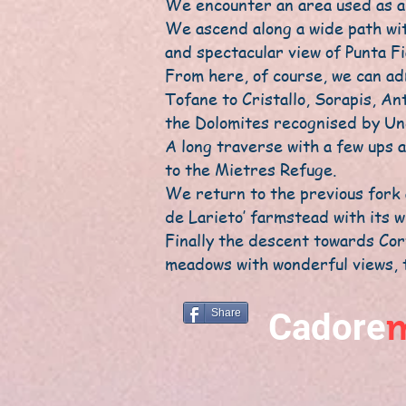
We encounter an area used as a 
We ascend along a wide path wit
and spectacular view of Punta F
From here, of course, we can ad
Tofane to Cristallo, Sorapis, An
the Dolomites recognised by Une
A long traverse with a few ups a
to the Mietres Refuge.
We return to the previous fork 
de Larieto’ farmstead with its w
Finally the descent towards Cort
meadows with wonderful views, ta
Share
Cadore