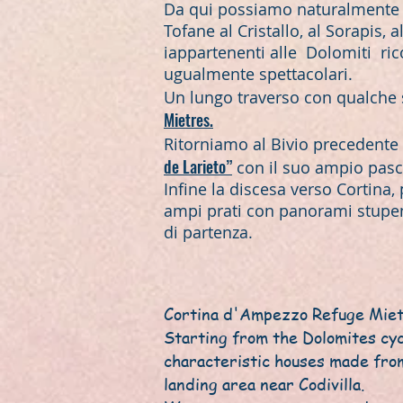
Da qui possiamo naturalmente a
Tofane al Cristallo, al Sorapis, 
iappartenenti alle Dolomiti ri
ugualmente spettacolari.
Un lungo traverso con qualche sa
Mietres.
Ritorniamo al Bivio precedente 
de Larieto”
con il suo ampio pasc
Infine la discesa verso Cortina,
ampi prati con panorami stupendi
di partenza.
Cortina d'Ampezzo Refuge Mietr
Starting from the Dolomites cycl
characteristic houses made from
landing area near Codivilla.