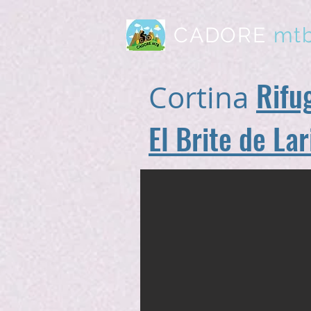
CADORE
mt
Rifu
Cortina
El Brite de Lar