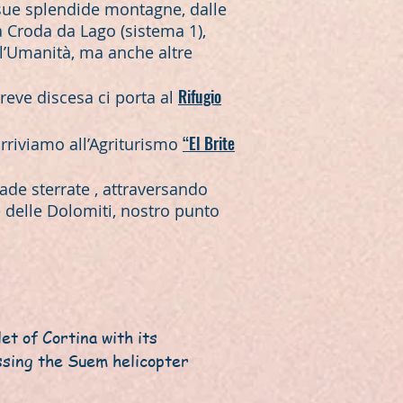
 sue splendide montagne, dalle
la Croda da Lago (sistema 1),
l’Umanità, ma anche altre
Rifugio
reve discesa ci porta al
“El Brite
rriviamo all’Agriturismo
rade sterrate , attraversando
le delle Dolomiti, nostro punto
et of Cortina with its
ssing the Suem helicopter