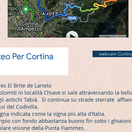
webcam Cortin
es El Brite de Larieto
olomiti in località Chiave si sale attraversando la bell
gli antichi Tabià. Si continua su strade sterrate affian
si del Codivilla.
gna indicata come la vigna più alta d’Italia.
mpio con fondo abbastanza buono fin sotto i ghiaio
olare visione della Punta Fiammes.