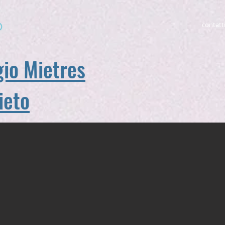
b
contatt
gio Mietres
ieto