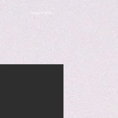
i
Home
Rifugi in MTB