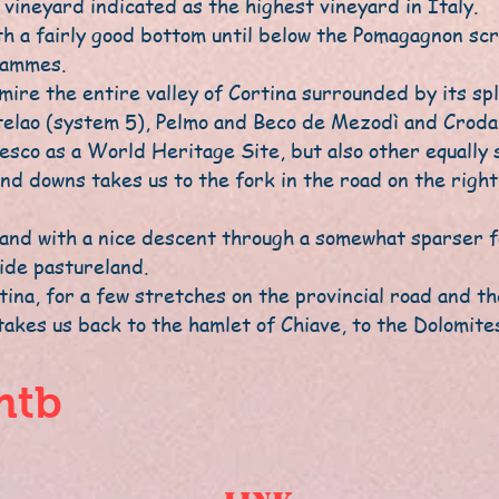
vineyard indicated as the highest vineyard in Italy.
h a fairly good bottom until below the Pomagagnon scr
iammes.
mire the entire valley of Cortina surrounded by its sp
telao (system 5), Pelmo and Beco de Mezodì and Croda 
sco as a World Heritage Site, but also other equally 
nd downs takes us to the fork in the road on the right
and with a nice descent through a somewhat sparser fo
ide pastureland.
ina, for a few stretches on the provincial road and th
kes us back to the hamlet of Chiave, to the Dolomites 
mtb