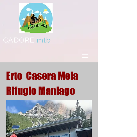
CADORE
mtb
Erto Casera Mela
Rifugio Maniago