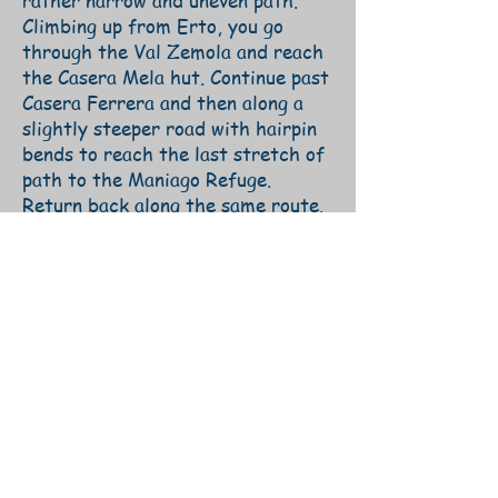
rather narrow and uneven path.
Climbing up from Erto, you go
through the Val Zemola and reach
the Casera Mela hut. Continue past
Casera Ferrera and then along a
slightly steeper road with hairpin
bends to reach the last stretch of
path to the Maniago Refuge.
Return back along the same route.
Share
Cadore
mtb
Link
MOUNTAIN BIKE
NELLE
DOLOMITI
RIFUGI E MALGHE
IN MTB
CADORE
TREKKING