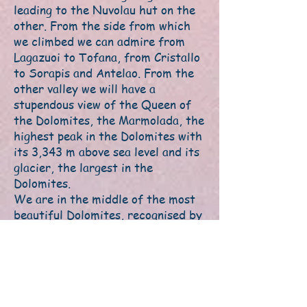
leading to the Nuvolau hut on the
other. From the side from which
we climbed we can admire from
Lagazuoi to Tofana, from Cristallo
to Sorapis and Antelao. From the
other valley we will have a
stupendous view of the Queen of
the Dolomites, the Marmolada, the
highest peak in the Dolomites with
its 3,343 m above sea level and its
glacier, the largest in the
Dolomites.
We are in the middle of the most
beautiful Dolomites, recognised by
Unesco as a World Heritage Site.
The descent, which must be done
with the utmost care, taking into
account one's technical
preparation for tackling a route