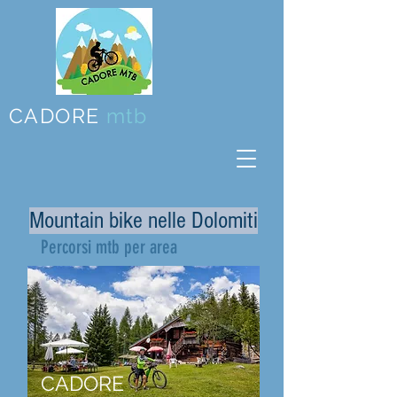
CADORE
mtb
Mountain bike nelle Dolomiti
Percorsi mtb per area
CADORE